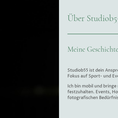
Über Studiob5
Meine Geschichte
Studiob55 ist dein Ansp
Fokus auf Sport- und Ev
Ich bin mobil und bring
festzuhalten. Events, Hoc
fotografischen Bedürfnis